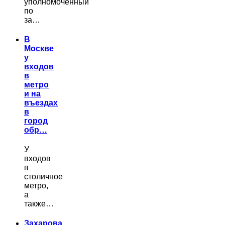
уполномоченный
по
за…
В
Москве
у
входов
в
метро
и на
въездах
в
город
обр…
У
входов
в
столичное
метро,
а
также…
Захарова