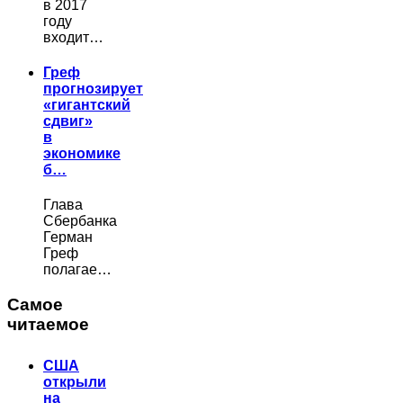
в 2017
году
входит…
Греф
прогнозирует
«гигантский
сдвиг»
в
экономике
б…
Глава
Сбербанка
Герман
Греф
полагае…
Самое
читаемое
США
открыли
на