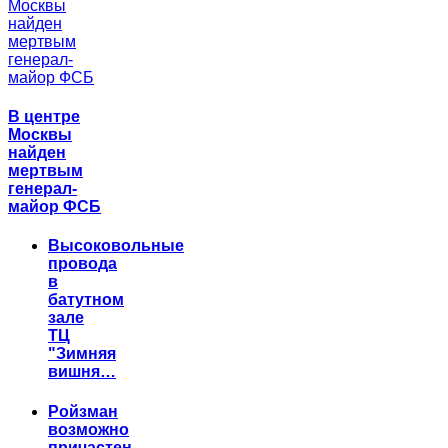
В центре
Москвы
найден
мертвым
генерал-
майор ФСБ
Высоковольные
провода
в
батутном
зале
ТЦ
"Зимняя
вишня…
Ройзман
возможно
причастен