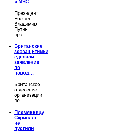
и МЧС
Президент
России
Владимир
Путин
про…
Британские
зоозащитники
сделали
заявление
по
повод…
Британское
отделение
организации
по…
Племянницу
Скрипаля
не
пустили