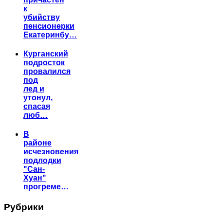
к
убийству
пенсионерки
Екатеринбу…
Курганский
подросток
провалился
под
лед и
утонул,
спасая
люб…
В
районе
исчезновения
подлодки
"Сан-
Хуан"
прогреме…
Рубрики