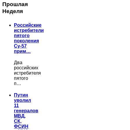
Прошлая
Неделя
Российские
истребители
пятого
поколения
Су-57
прим…
Два
российских
истребителя
пятого
п…
Путин
уволил
11
генералов
МВД,
СК,
ФСИН