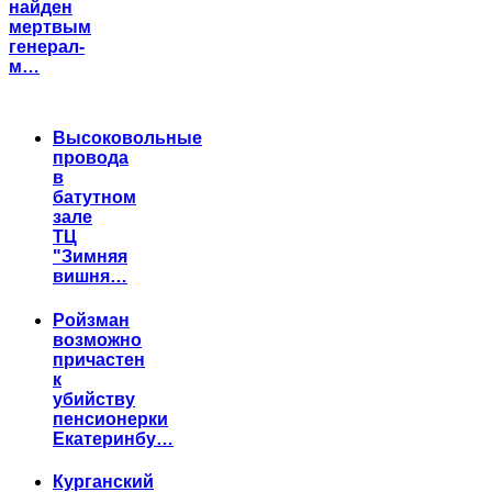
найден
мертвым
генерал-
м…
Высоковольные
провода
в
батутном
зале
ТЦ
"Зимняя
вишня…
Ройзман
возможно
причастен
к
убийству
пенсионерки
Екатеринбу…
Курганский