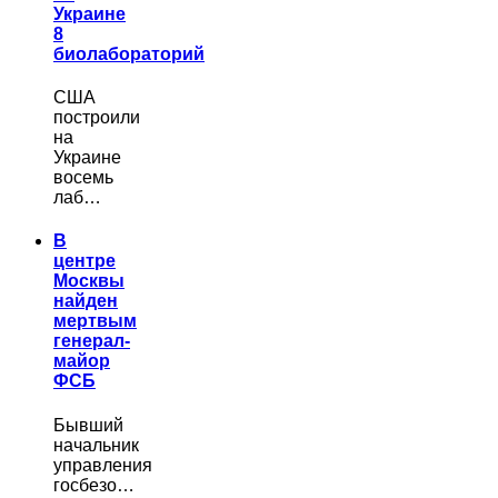
Украине
8
биолабораторий
США
построили
на
Украине
восемь
лаб…
В
центре
Москвы
найден
мертвым
генерал-
майор
ФСБ
Бывший
начальник
управления
госбезо…