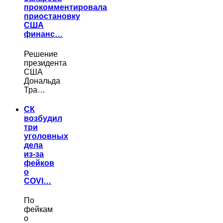
прокомментировала
приостановку
США
финанс…
Решение
президента
США
Дональда
Тра…
СК
возбудил
три
уголовных
дела
из-за
фейков
о
COVI…
По
фейкам
о