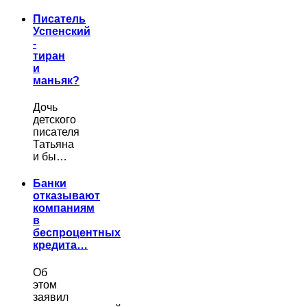
Писатель
Успенский
-
тиран
и
маньяк?
Дочь
детского
писателя
Татьяна
и бы…
Банки
отказывают
компаниям
в
беспроцентных
кредита…
Об
этом
заявил