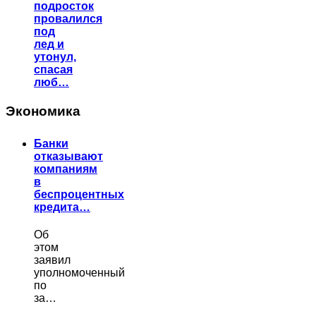
подросток
провалился
под
лед и
утонул,
спасая
люб…
Экономика
Банки
отказывают
компаниям
в
беспроцентных
кредита…
Об
этом
заявил
уполномоченный
по
за…