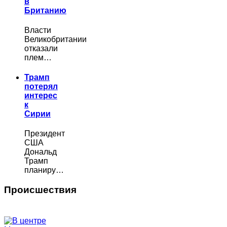
в
Британию
Власти
Великобритании
отказали
плем…
Трамп
потерял
интерес
к
Сирии
Президент
США
Дональд
Трамп
планиру…
Происшествия