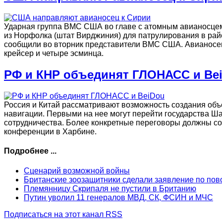
Ударная группа ВМС США во главе с атомным авианосцем 
из Норфолка (штат Вирджиния) для патрулирования в рай
сообщили во вторник представители ВМС США. Авианосец
крейсер и четыре эсминца.
РФ и КНР объединят ГЛОНАСС и Be
Россия и Китай рассматривают возможность создания об
навигации. Первыми на нее могут перейти государства Ш
сотрудничества. Более конкретные переговоры должны сос
конференции в Харбине.
Подробнее ...
Сценарий возможной войны
Британские зоозащитники сделали заявление по по
Племянницу Скрипаля не пустили в Британию
Путин уволил 11 генералов МВД, СК, ФСИН и МЧС
Подписаться на этот канал RSS