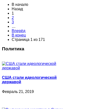
В начало
Назад
1
2
3
…
Вперёд
В конец
Страница 1 из 171
Политика
США стали идеологической
державой
Февраль 21, 2019