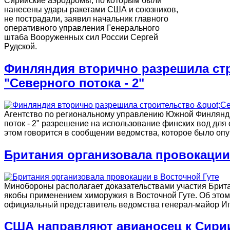
Сирийские аэродромы, по которым были
нанесены удары ракетами США и союзников,
не пострадали, заявил начальник главного
оперативного управления Генерального
штаба Вооруженных сил России Сергей
Рудской.
Финляндия вторично разрешила ст
"Северного потока - 2"
Агентство по региональному управлению Южной Финлянд
поток - 2" разрешение на использование финских вод для 
этом говорится в сообщении ведомства, которое было опуб
Британия организовала провокации
Минобороны располагает доказательствами участия Брита
якобы применением химоружия в Восточной Гуте. Об этом
официальный представитель ведомства генерал-майор И
США направляют авианосец к Сири