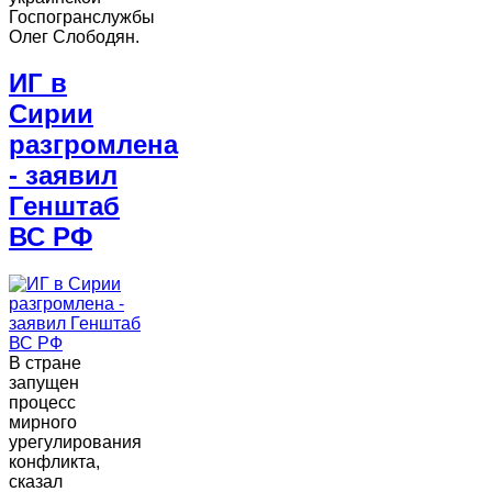
Госпогранслужбы
Олег Слободян.
ИГ в
Сирии
разгромлена
- заявил
Генштаб
ВС РФ
В стране
запущен
процесс
мирного
урегулирования
конфликта,
сказал