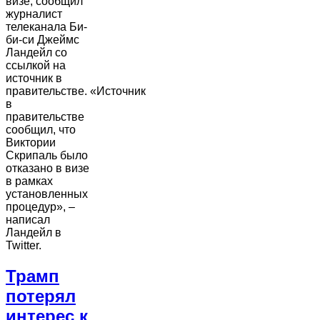
визе, сообщил
журналист
телеканала Би-
би-си Джеймс
Ландейл со
ссылкой на
источник в
правительстве. «Источник
в
правительстве
сообщил, что
Виктории
Скрипаль было
отказано в визе
в рамках
установленных
процедур», –
написал
Ландейл в
Twitter.
Трамп
потерял
интерес к