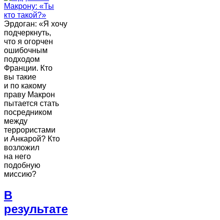
Эрдоган: «Я хочу
подчеркнуть,
что я огорчен
ошибочным
подходом
Франции. Кто
вы такие
и по какому
праву Макрон
пытается стать
посредником
между
террористами
и Анкарой? Кто
возложил
на него
подобную
миссию?
В
результате