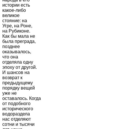
истории есть
какое-либо
великое
стояние: на
Угре, на Роне,
на Рубиконе.
Как бы мала не
была преграда,
позднее
оказывалось,
что она
отделяла одну
эпоху от другой.
И шансов на
возврат к
предыдущему
порядку вещей
уже не
оставалось. Когда
от подобного
исторического
водораздела
нас отделяют
сотни и тысячи