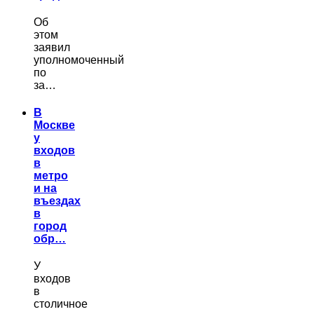
Об
этом
заявил
уполномоченный
по
за…
В
Москве
у
входов
в
метро
и на
въездах
в
город
обр…
У
входов
в
столичное