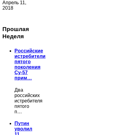
Апрель 11,
2018
Прошлая
Неделя
Российские
истребители
пятого
поколения
Су-57
прим…
Два
российских
истребителя
пятого
п…
Путин
уволил
11