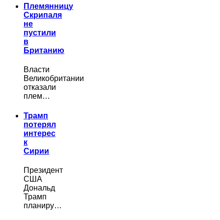
Племянницу
Скрипаля
не
пустили
в
Британию
Власти
Великобритании
отказали
плем…
Трамп
потерял
интерес
к
Сирии
Президент
США
Дональд
Трамп
планиру…