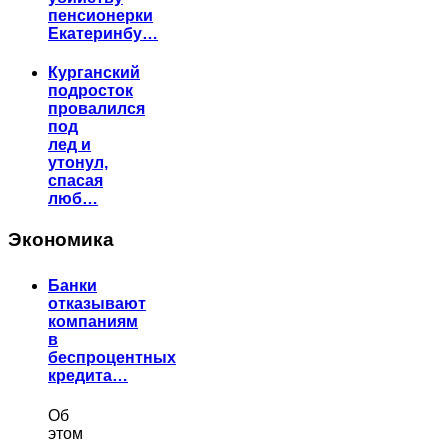
пенсионерки
Екатеринбу…
Курганский
подросток
провалился
под
лед и
утонул,
спасая
люб…
Экономика
Банки
отказывают
компаниям
в
беспроцентных
кредита…
Об
этом