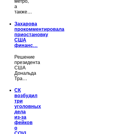
метро,
а
также…
Захарова
прокомментировала
приостановку
США
финанс…
Решение
президента
США
Дональда
Тра…
СК
возбудил
три
уголовных
дела
из-за
фейков
о
COVI…