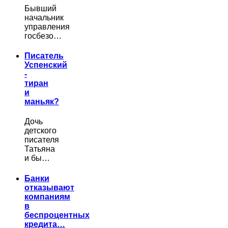
Бывший
начальник
управления
госбезо…
Писатель
Успенский
-
тиран
и
маньяк?
Дочь
детского
писателя
Татьяна
и бы…
Банки
отказывают
компаниям
в
беспроцентных
кредита…