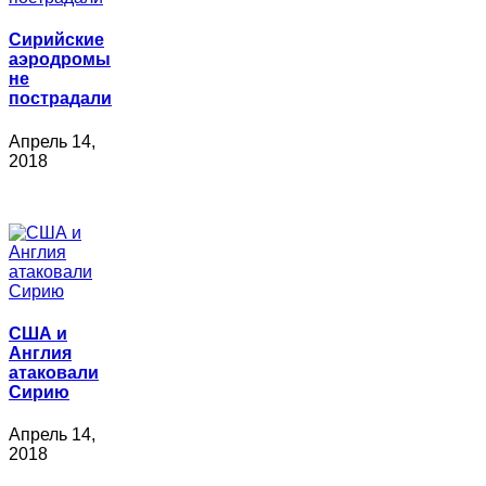
Сирийские
аэродромы
не
пострадали
Апрель 14,
2018
США и
Англия
атаковали
Сирию
Апрель 14,
2018