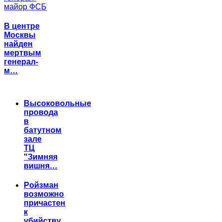
В центре
Москвы
найден
мертвым
генерал-
м…
Высоковольные
провода
в
батутном
зале
ТЦ
"Зимняя
вишня…
Ройзман
возможно
причастен
к
убийству