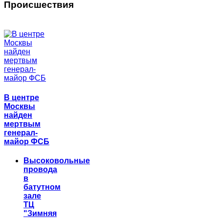
Происшествия
В центре
Москвы
найден
мертвым
генерал-
майор ФСБ
Высоковольные
провода
в
батутном
зале
ТЦ
"Зимняя