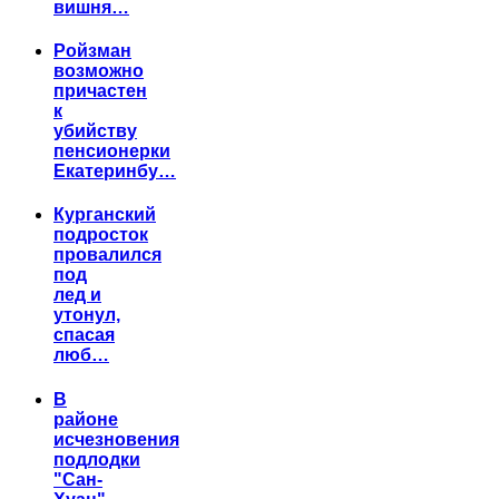
вишня…
Ройзман
возможно
причастен
к
убийству
пенсионерки
Екатеринбу…
Курганский
подросток
провалился
под
лед и
утонул,
спасая
люб…
В
районе
исчезновения
подлодки
"Сан-