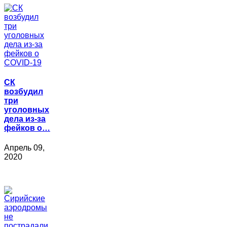
СК
возбудил
три
уголовных
дела из-за
фейков о…
Апрель 09,
2020