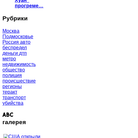
Хуан"
прогреме…
Рубрики
Москва
Подмосковье
Россия
авто
беспредел
деньги
дтп
метро
недвижимость
общество
полиция
происшествие
регионы
теракт
транспорт
убийства
ABC
галерея