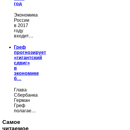
год
Экономика
России
в 2017
году
входит…
Греф
прогнозирует
«гигантский
сдвиг»
в
экономике
б…
Глава
Сбербанка
Герман
Греф
полагае…
Самое
читаемое