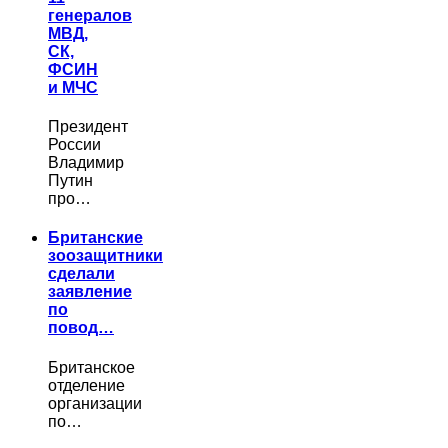
генералов
МВД,
СК,
ФСИН
и МЧС
Президент
России
Владимир
Путин
про…
Британские
зоозащитники
сделали
заявление
по
повод…
Британское
отделение
организации
по…