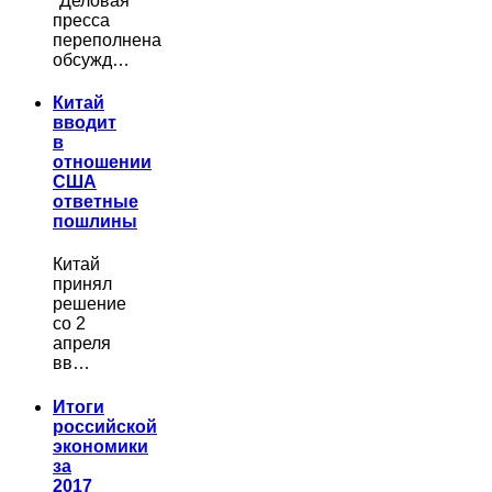
"Деловая"
пресса
переполнена
обсужд…
Китай
вводит
в
отношении
США
ответные
пошлины
Китай
принял
решение
со 2
апреля
вв…
Итоги
российской
экономики
за
2017