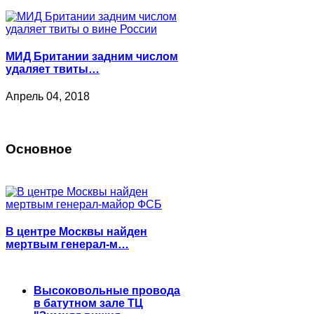
МИД Британии задним числом
удаляет твиты…
Апрель 04, 2018
Основное
В центре Москвы найден
мертвым генерал-м…
Высоковольные провода
в батутном зале ТЦ