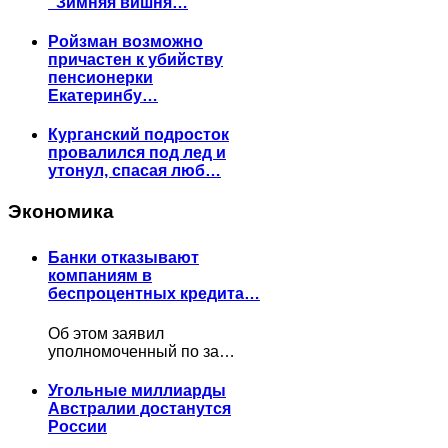
"Зимняя вишня…
Ройзман возможно
причастен к убийству
пенсионерки
Екатеринбу…
Курганский подросток
провалился под лед и
утонул, спасая люб…
Экономика
Банки отказывают
компаниям в
беспроцентных кредита…
Об этом заявил
уполномоченный по за…
Угольные миллиарды
Австралии достанутся
России