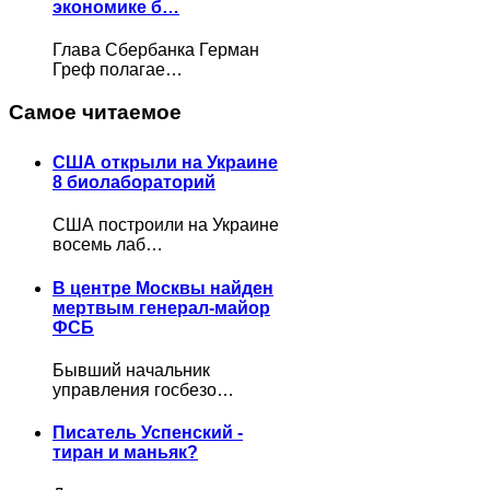
экономике б…
Глава Сбербанка Герман
Греф полагае…
Самое читаемое
США открыли на Украине
8 биолабораторий
США построили на Украине
восемь лаб…
В центре Москвы найден
мертвым генерал-майор
ФСБ
Бывший начальник
управления госбезо…
Писатель Успенский -
тиран и маньяк?