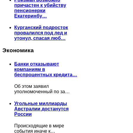
причастен к убийству
пенсионерки
Екатеринбу…
Курганский подросток
провалился под лед и
утонул, спасая люб…
Экономика
Банки отказывают
компаниям в
беспроцентных кредита…
Об этом заявил
уполномоченный по за…
Угольные миллиарды
Австралии достанутся
России
Происходящие в мире
события иначе к…