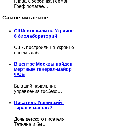
Глава Сбербанка Герман
Греф полагае…
Самое читаемое
США открыли на Украине
8 биолабораторий
США построили на Украине
восемь лаб…
В центре Москвы найден
мертвым генерал-майор
ФСБ
Бывший начальник
управления госбезо…
Писатель Успенский -
тиран и маньяк?
Дочь детского писателя
Татьяна и бы…